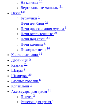
14
На колесах
21
Вертикальные мангалы
136
Печи
5
Буржуйки
59
Печи для бани
3
Печи для сжигания мусора
20
Печи отопительные
33
Печи под казан
9
Печи-камины
16
Походные печи
11
Костровые чаши
5
Дровницы
28
Казаны
7
Шатры
20
Шампуры
6
Газовые горелки
3
Коптильни
21
Аксессуары для гриля
2
Прочее
4
Решетки для гриля