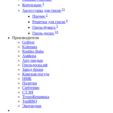
3
Коптильни
21
Аксессуары для гриля
2
Прочее
4
Решетки для гриля
5
Гриль-бумага
10
Гриль-доски
Производители
Grillver
Kukmara
Rashko Baba
Амфора
Арт-тандыр
Грильдоска.рф
Завод броня
Камская посуда
НМК
Палитра
Сибтермо
СТЭН
ТехноКерамика
ТорBBQ
Экотандыр