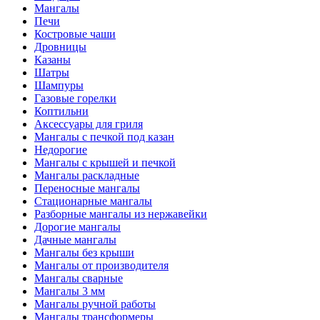
Мангалы
Печи
Костровые чаши
Дровницы
Казаны
Шатры
Шампуры
Газовые горелки
Коптильни
Аксессуары для гриля
Мангалы с печкой под казан
Недорогие
Мангалы с крышей и печкой
Мангалы раскладные
Переносные мангалы
Стационарные мангалы
Разборные мангалы из нержавейки
Дорогие мангалы
Дачные мангалы
Мангалы без крыши
Мангалы от производителя
Мангалы сварные
Мангалы 3 мм
Мангалы ручной работы
Мангалы трансформеры