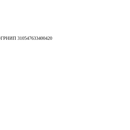
ОГРНИП 310547633400420