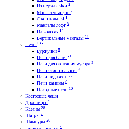
2
Из нержавейки
9
Мангал чемодан
1
С коптильней
8
Мангалы лофт
14
На колесах
21
Вертикальные мангалы
136
Печи
5
Буржуйки
59
Печи для бани
3
Печи для сжигания мусора
20
Печи отопительные
33
Печи под казан
9
Печи-камины
16
Походные печи
11
Костровые чаши
5
Дровницы
28
Казаны
7
Шатры
20
Шампуры
6
Газовые горелки