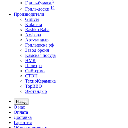
5
Гриль-бумага
10
Гриль-доски
Производители
Grillver
Kukmara
Rashko Baba
Амфора
Арт-тандыр
Грильдоска.рф
Завод броня
Камская посуда
НМК
Палитра
Сибтермо
СТЭН
ТехноКерамика
ТорBBQ
Экотандыр
Назад
О нас
Оплата
Доставка
Гарантия
Обмен и возврат