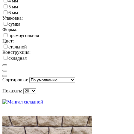
4 мм
5 мм
6 мм
Упаковка:
сумка
Форма:
прямоугольная
Цвет:
стальной
Конструкция:
складная
Сортировка:
Показать: