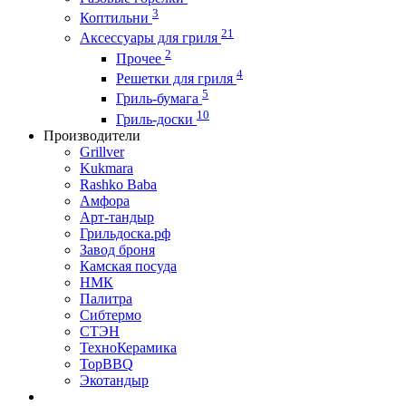
3
Коптильни
21
Аксессуары для гриля
2
Прочее
4
Решетки для гриля
5
Гриль-бумага
10
Гриль-доски
Производители
Grillver
Kukmara
Rashko Baba
Амфора
Арт-тандыр
Грильдоска.рф
Завод броня
Камская посуда
НМК
Палитра
Сибтермо
СТЭН
ТехноКерамика
ТорBBQ
Экотандыр