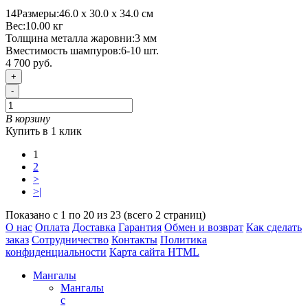
14
Размеры:
46.0 х 30.0 х 34.0 см
Вес:
10.00
кг
Толщина металла жаровни:
3 мм
Вместимость шампуров:
6-10 шт.
4 700 руб.
+
-
В корзину
Купить в 1 клик
1
2
>
>|
Показано с 1 по 20 из 23 (всего 2 страниц)
О нас
Оплата
Доставка
Гарантия
Обмен и возврат
Как сделать
заказ
Сотрудничество
Контакты
Политика
конфиденциальности
Карта сайта HTML
Мангалы
Мангалы
с