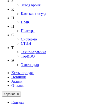
З
Завод броня
К
Камская посуда
Н
НМК
П
Палитра
С
Сибтермо
СТЭН
Т
ТехноКерамика
ТорBBQ
Э
Экотандыр
Хиты продаж
Новинки
Акции
Отзывы
Корзина
: 0
Главная