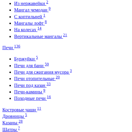
2
Из нержавейки
9
Мангал чемодан
1
С коптильней
8
Мангалы лофт
14
На колесах
21
Вертикальные мангалы
136
Печи
5
Буржуйки
59
Печи для бани
3
Печи для сжигания мусора
20
Печи отопительные
33
Печи под казан
9
Печи-камины
16
Походные печи
11
Костровые чаши
5
Дровницы
28
Казаны
7
Шатры