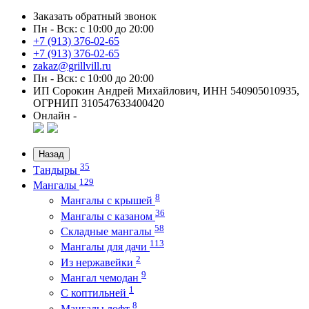
Заказать обратный звонок
Пн - Вск: с 10:00 до 20:00
+7 (913) 376-02-65
+7 (913) 376-02-65
zakaz@grillvill.ru
Пн - Вск: с 10:00 до 20:00
ИП Сорокин Андрей Михайлович, ИНН 540905010935,
ОГРНИП 310547633400420
Онлайн -
Назад
35
Тандыры
129
Мангалы
8
Мангалы с крышей
36
Мангалы с казаном
58
Складные мангалы
113
Мангалы для дачи
2
Из нержавейки
9
Мангал чемодан
1
С коптильней
8
Мангалы лофт