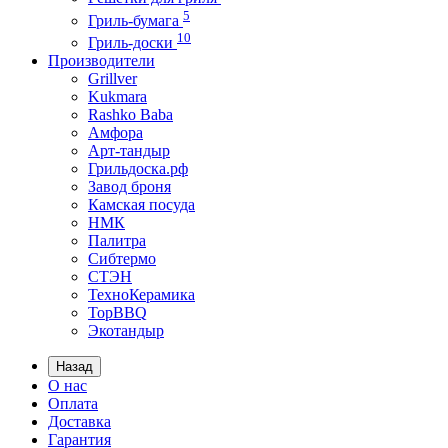
5
Гриль-бумага
10
Гриль-доски
Производители
Grillver
Kukmara
Rashko Baba
Амфора
Арт-тандыр
Грильдоска.рф
Завод броня
Камская посуда
НМК
Палитра
Сибтермо
СТЭН
ТехноКерамика
ТорBBQ
Экотандыр
Назад
О нас
Оплата
Доставка
Гарантия