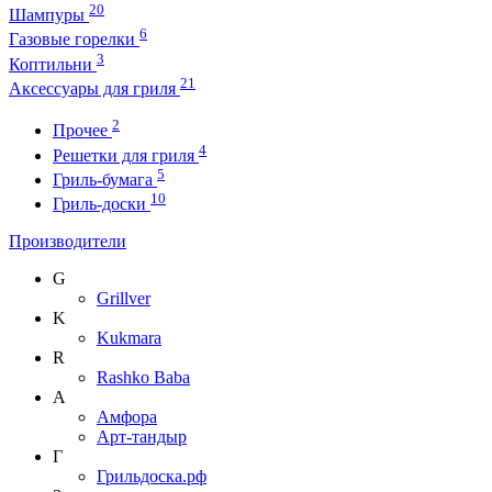
20
Шампуры
6
Газовые горелки
3
Коптильни
21
Аксессуары для гриля
2
Прочее
4
Решетки для гриля
5
Гриль-бумага
10
Гриль-доски
Производители
G
Grillver
K
Kukmara
R
Rashko Baba
А
Амфора
Арт-тандыр
Г
Грильдоска.рф