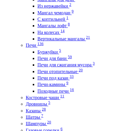
2
Из нержавейки
9
Мангал чемодан
1
С коптильней
8
Мангалы лофт
14
На колесах
21
Вертикальные мангалы
136
Печи
5
Буржуйки
59
Печи для бани
3
Печи для сжигания мусора
20
Печи отопительные
33
Печи под казан
9
Печи-камины
16
Походные печи
11
Костровые чаши
5
Дровницы
28
Казаны
7
Шатры
20
Шампуры
6
Газовые горелки