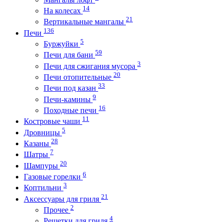
14
На колесах
21
Вертикальные мангалы
136
Печи
5
Буржуйки
59
Печи для бани
3
Печи для сжигания мусора
20
Печи отопительные
33
Печи под казан
9
Печи-камины
16
Походные печи
11
Костровые чаши
5
Дровницы
28
Казаны
7
Шатры
20
Шампуры
6
Газовые горелки
3
Коптильни
21
Аксессуары для гриля
2
Прочее
4
Решетки для гриля