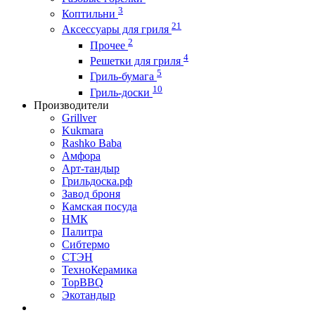
3
Коптильни
21
Аксессуары для гриля
2
Прочее
4
Решетки для гриля
5
Гриль-бумага
10
Гриль-доски
Производители
Grillver
Kukmara
Rashko Baba
Амфора
Арт-тандыр
Грильдоска.рф
Завод броня
Камская посуда
НМК
Палитра
Сибтермо
СТЭН
ТехноКерамика
ТорBBQ
Экотандыр