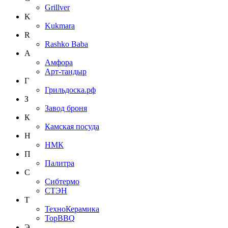
Grillver
K
Kukmara
R
Rashko Baba
А
Амфора
Арт-тандыр
Г
Грильдоска.рф
З
Завод броня
К
Камская посуда
Н
НМК
П
Палитра
С
Сибтермо
СТЭН
Т
ТехноКерамика
ТорBBQ
Э