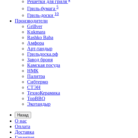
Решетки для гриля
5
Гриль-бумага
10
Гриль-доски
Производители
Grillver
Kukmara
Rashko Baba
Амфора
Арт-тандыр
Грильдоска.рф
Завод броня
Камская посуда
НМК
Палитра
Сибтермо
СТЭН
ТехноКерамика
ТорBBQ
Экотандыр
Назад
О нас
Оплата
Доставка
Гарантия