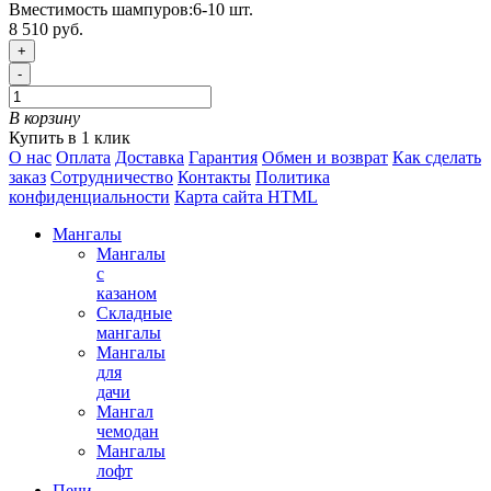
Вместимость шампуров:
6-10 шт.
8 510 руб.
+
-
В корзину
Купить в 1 клик
О нас
Оплата
Доставка
Гарантия
Обмен и возврат
Как сделать
заказ
Сотрудничество
Контакты
Политика
конфиденциальности
Карта сайта HTML
Мангалы
Мангалы
с
казаном
Складные
мангалы
Мангалы
для
дачи
Мангал
чемодан
Мангалы
лофт
Печи