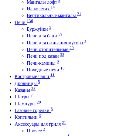
8
Мангалы лофт
14
На колесах
21
Вертикальные мангалы
136
Печи
5
Буржуйки
59
Печи для бани
3
Печи для сжигания мусора
20
Печи отопительные
33
Печи под казан
9
Печи-камины
16
Походные печи
11
Костровые чаши
5
Дровницы
28
Казаны
7
Шатры
20
Шампуры
6
Газовые горелки
3
Коптильни
21
Аксессуары для гриля
2
Прочее
4