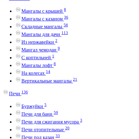
8
Мангалы с крышей
36
Мангалы с казаном
58
Складные мангалы
113
Мангалы для дачи
2
Из нержавейки
9
Мангал чемодан
1
С коптильней
8
Мангалы лофт
14
На колесах
21
Вертикальные мангалы
136
Печи
5
Буржуйки
59
Печи для бани
3
Печи для сжигания мусора
20
Печи отопительные
33
Печи под казан