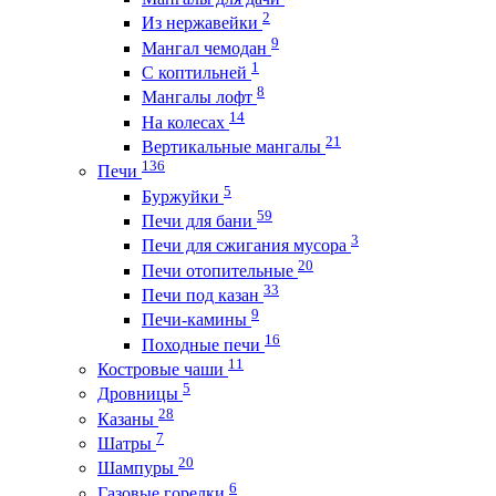
2
Из нержавейки
9
Мангал чемодан
1
С коптильней
8
Мангалы лофт
14
На колесах
21
Вертикальные мангалы
136
Печи
5
Буржуйки
59
Печи для бани
3
Печи для сжигания мусора
20
Печи отопительные
33
Печи под казан
9
Печи-камины
16
Походные печи
11
Костровые чаши
5
Дровницы
28
Казаны
7
Шатры
20
Шампуры
6
Газовые горелки