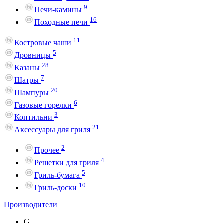
9
Печи-камины
16
Походные печи
11
Костровые чаши
5
Дровницы
28
Казаны
7
Шатры
20
Шампуры
6
Газовые горелки
3
Коптильни
21
Аксессуары для гриля
2
Прочее
4
Решетки для гриля
5
Гриль-бумага
10
Гриль-доски
Производители
G