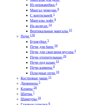
2
Из нержавейки
9
Мангал чемодан
1
С коптильней
8
Мангалы лофт
14
На колесах
21
Вертикальные мангалы
136
Печи
5
Буржуйки
59
Печи для бани
3
Печи для сжигания мусора
20
Печи отопительные
33
Печи под казан
9
Печи-камины
16
Походные печи
11
Костровые чаши
5
Дровницы
28
Казаны
7
Шатры
20
Шампуры
6
Газовые горелки