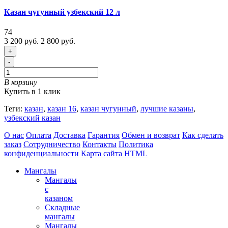
Казан чугунный узбекский 12 л
74
3 200 руб.
2 800 руб.
+
-
В корзину
Купить в 1 клик
Теги:
казан
,
казан 16
,
казан чугунный
,
лучшие казаны
,
узбекский казан
О нас
Оплата
Доставка
Гарантия
Обмен и возврат
Как сделать
заказ
Сотрудничество
Контакты
Политика
конфиденциальности
Карта сайта HTML
Мангалы
Мангалы
с
казаном
Складные
мангалы
Мангалы