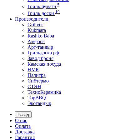
5
Гриль-бумага
10
Гриль-доски
Производители
Grillver
Kukmara
Rashko Baba
Амфора
Арт-тандыр
Грильдоска.рф
Завод броня
Камская посуда
НМК
Палитра
Сибтермо
СТЭН
ТехноКерамика
ТорBBQ
Экотандыр
Назад
О нас
Оплата
Доставка
Гарантия