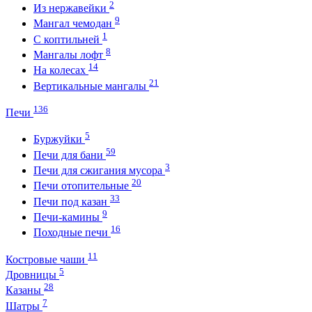
2
Из нержавейки
9
Мангал чемодан
1
С коптильней
8
Мангалы лофт
14
На колесах
21
Вертикальные мангалы
136
Печи
5
Буржуйки
59
Печи для бани
3
Печи для сжигания мусора
20
Печи отопительные
33
Печи под казан
9
Печи-камины
16
Походные печи
11
Костровые чаши
5
Дровницы
28
Казаны
7
Шатры