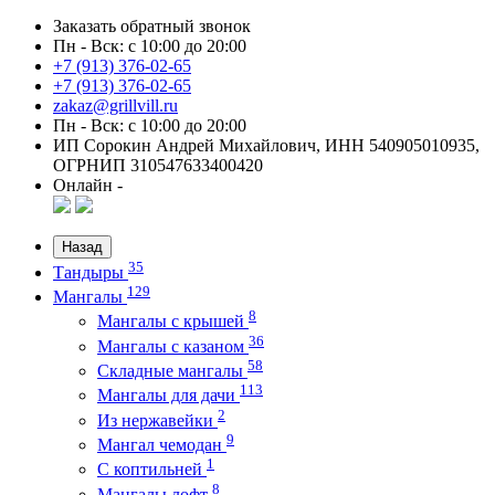
Заказать обратный звонок
Пн - Вск: с 10:00 до 20:00
+7 (913) 376-02-65
+7 (913) 376-02-65
zakaz@grillvill.ru
Пн - Вск: с 10:00 до 20:00
ИП Сорокин Андрей Михайлович, ИНН 540905010935,
ОГРНИП 310547633400420
Онлайн -
Назад
35
Тандыры
129
Мангалы
8
Мангалы с крышей
36
Мангалы с казаном
58
Складные мангалы
113
Мангалы для дачи
2
Из нержавейки
9
Мангал чемодан
1
С коптильней
8
Мангалы лофт