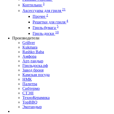
3
Коптильни
21
Аксессуары для гриля
2
Прочее
4
Решетки для гриля
5
Гриль-бумага
10
Гриль-доски
Производители
Grillver
Kukmara
Rashko Baba
Амфора
Арт-тандыр
Грильдоска.рф
Завод броня
Камская посуда
НМК
Палитра
Сибтермо
СТЭН
ТехноКерамика
ТорBBQ
Экотандыр