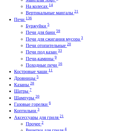
14
На колесах
21
Вертикальные мангалы
136
Печи
5
Буржуйки
59
Печи для бани
3
Печи для сжигания мусора
20
Печи отопительные
33
Печи под казан
9
Печи-камины
16
Походные печи
11
Костровые чаши
5
Дровницы
28
Казаны
7
Шатры
20
Шампуры
6
Газовые горелки
3
Коптильни
21
Аксессуары для гриля
2
Прочее
4
Решетки для гриля