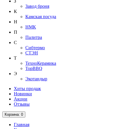
З
Завод броня
К
Камская посуда
Н
НМК
П
Палитра
С
Сибтермо
СТЭН
Т
ТехноКерамика
ТорBBQ
Э
Экотандыр
Хиты продаж
Новинки
Акции
Отзывы
Корзина
: 0
Главная