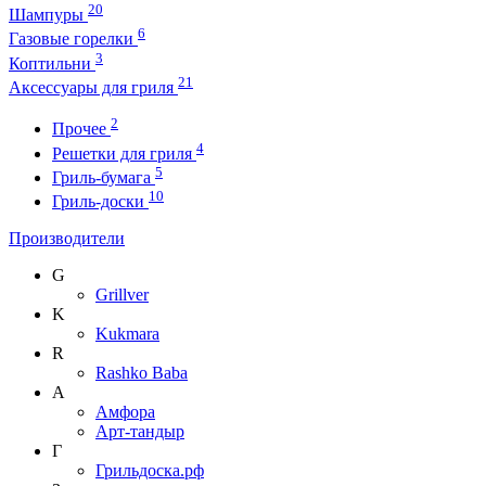
20
Шампуры
6
Газовые горелки
3
Коптильни
21
Аксессуары для гриля
2
Прочее
4
Решетки для гриля
5
Гриль-бумага
10
Гриль-доски
Производители
G
Grillver
K
Kukmara
R
Rashko Baba
А
Амфора
Арт-тандыр
Г
Грильдоска.рф