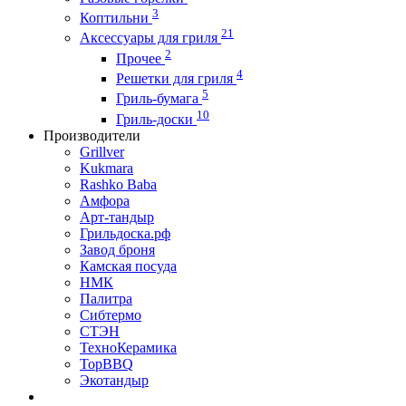
3
Коптильни
21
Аксессуары для гриля
2
Прочее
4
Решетки для гриля
5
Гриль-бумага
10
Гриль-доски
Производители
Grillver
Kukmara
Rashko Baba
Амфора
Арт-тандыр
Грильдоска.рф
Завод броня
Камская посуда
НМК
Палитра
Сибтермо
СТЭН
ТехноКерамика
ТорBBQ
Экотандыр