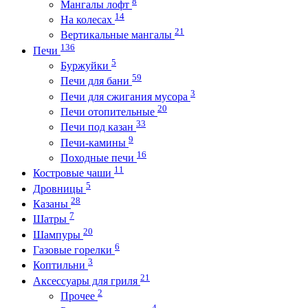
8
Мангалы лофт
14
На колесах
21
Вертикальные мангалы
136
Печи
5
Буржуйки
59
Печи для бани
3
Печи для сжигания мусора
20
Печи отопительные
33
Печи под казан
9
Печи-камины
16
Походные печи
11
Костровые чаши
5
Дровницы
28
Казаны
7
Шатры
20
Шампуры
6
Газовые горелки
3
Коптильни
21
Аксессуары для гриля
2
Прочее
4