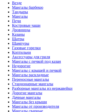
Везде
Мангалы барбекю
Тандыры
Мангалы
Печи
Костровые чаши
Дровницы
Казаны
Шатры
Шампуры
Газовые горелки
Коптильни
Аксессуары для гриля
Мангалы с печкой под казан
Недорогие
Мангалы с крышей и печкой
Мангалы раскладные
Переносные мангалы
Стационарные мангалы
Разборные мангалы из нержавейки
Дорогие мангалы
Дачные мангалы
Мангалы без крыши
Мангалы от производителя
Мангалы сварные