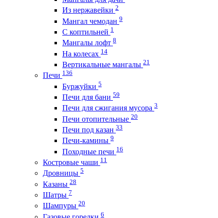
2
Из нержавейки
9
Мангал чемодан
1
С коптильней
8
Мангалы лофт
14
На колесах
21
Вертикальные мангалы
136
Печи
5
Буржуйки
59
Печи для бани
3
Печи для сжигания мусора
20
Печи отопительные
33
Печи под казан
9
Печи-камины
16
Походные печи
11
Костровые чаши
5
Дровницы
28
Казаны
7
Шатры
20
Шампуры
6
Газовые горелки