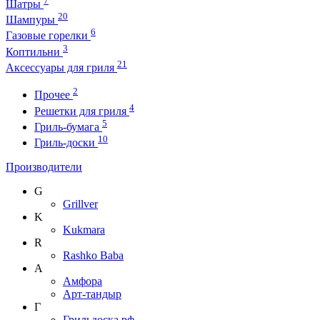
Шатры
20
Шампуры
6
Газовые горелки
3
Коптильни
21
Аксессуары для гриля
2
Прочее
4
Решетки для гриля
5
Гриль-бумага
10
Гриль-доски
Производители
G
Grillver
K
Kukmara
R
Rashko Baba
А
Амфора
Арт-тандыр
Г
Грильдоска.рф