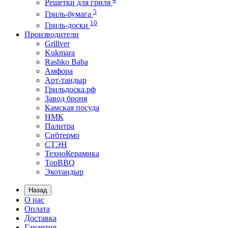
Решетки для гриля
5
Гриль-бумага
10
Гриль-доски
Производители
Grillver
Kukmara
Rashko Baba
Амфора
Арт-тандыр
Грильдоска.рф
Завод броня
Камская посуда
НМК
Палитра
Сибтермо
СТЭН
ТехноКерамика
ТорBBQ
Экотандыр
Назад
О нас
Оплата
Доставка
Гарантия