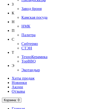
З
Завод броня
К
Камская посуда
Н
НМК
П
Палитра
С
Сибтермо
СТЭН
Т
ТехноКерамика
ТорBBQ
Э
Экотандыр
Хиты продаж
Новинки
Акции
Отзывы
Корзина
: 0
Главная