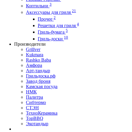
3
Коптильни
21
Аксессуары для гриля
2
Прочее
4
Решетки для гриля
5
Гриль-бумага
10
Гриль-доски
Производители
Grillver
Kukmara
Rashko Baba
Амфора
Арт-тандыр
Грильдоска.рф
Завод броня
Камская посуда
НМК
Палитра
Сибтермо
СТЭН
ТехноКерамика
ТорBBQ
Экотандыр