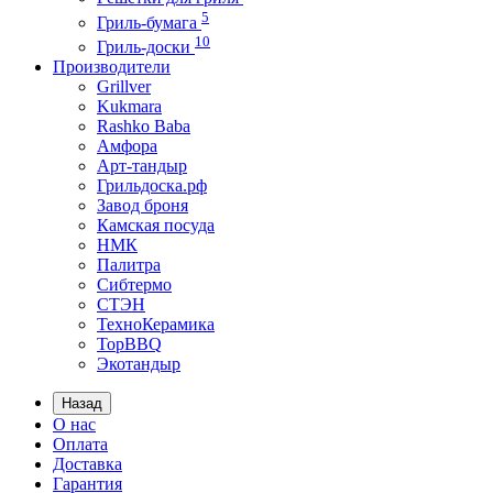
5
Гриль-бумага
10
Гриль-доски
Производители
Grillver
Kukmara
Rashko Baba
Амфора
Арт-тандыр
Грильдоска.рф
Завод броня
Камская посуда
НМК
Палитра
Сибтермо
СТЭН
ТехноКерамика
ТорBBQ
Экотандыр
Назад
О нас
Оплата
Доставка
Гарантия