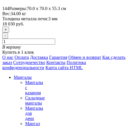
144
Размеры:
70.0 х 70.0 х 55.3 см
Вес:
34.00
кг
Толщина металла печи:
3 мм
18 030 руб.
+
-
В корзину
Купить в 1 клик
О нас
Оплата
Доставка
Гарантия
Обмен и возврат
Как сделать
заказ
Сотрудничество
Контакты
Политика
конфиденциальности
Карта сайта HTML
Мангалы
Мангалы
с
казаном
Складные
мангалы
Мангалы
для
дачи
Мангал