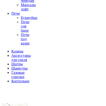
чемодан
Мангалы
лофт
Печи
Буржуйки
Печи
для
бани
Печи
под
казан
Казаны
Аксессуары
для гриля
Шатры
Шампуры
Газовые
горелки
Коптильни