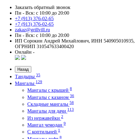
Заказать обратный звонок
Пн - Вск: с 10:00 до 20:00
+7 (913) 376-02-65
+7 (913) 376-02-65
zakaz@grillvill.ru
Пн - Вск: с 10:00 до 20:00
ИП Сорокин Андрей Михайлович, ИНН 540905010935,
ОГРНИП 310547633400420
Онлайн -
Назад
35
Тандыры
129
Мангалы
8
Мангалы с крышей
36
Мангалы с казаном
58
Складные мангалы
113
Мангалы для дачи
2
Из нержавейки
9
Мангал чемодан
1
С коптильней
8
Мангалы лофт