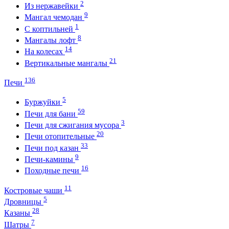
2
Из нержавейки
9
Мангал чемодан
1
С коптильней
8
Мангалы лофт
14
На колесах
21
Вертикальные мангалы
136
Печи
5
Буржуйки
59
Печи для бани
3
Печи для сжигания мусора
20
Печи отопительные
33
Печи под казан
9
Печи-камины
16
Походные печи
11
Костровые чаши
5
Дровницы
28
Казаны
7
Шатры