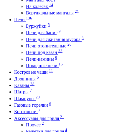
14
На колесах
21
Вертикальные мангалы
136
Печи
5
Буржуйки
59
Печи для бани
3
Печи для сжигания мусора
20
Печи отопительные
33
Печи под казан
9
Печи-камины
16
Походные печи
11
Костровые чаши
5
Дровницы
28
Казаны
7
Шатры
20
Шампуры
6
Газовые горелки
3
Коптильни
21
Аксессуары для гриля
2
Прочее
4
Решетки для гриля