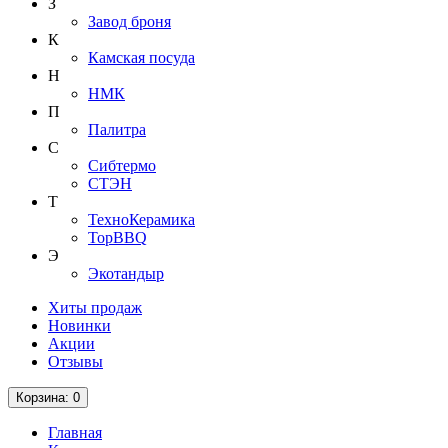
З
Завод броня
К
Камская посуда
Н
НМК
П
Палитра
С
Сибтермо
СТЭН
Т
ТехноКерамика
ТорBBQ
Э
Экотандыр
Хиты продаж
Новинки
Акции
Отзывы
Корзина
: 0
Главная