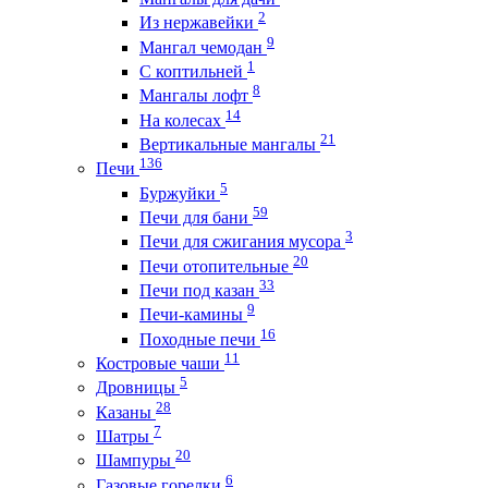
2
Из нержавейки
9
Мангал чемодан
1
С коптильней
8
Мангалы лофт
14
На колесах
21
Вертикальные мангалы
136
Печи
5
Буржуйки
59
Печи для бани
3
Печи для сжигания мусора
20
Печи отопительные
33
Печи под казан
9
Печи-камины
16
Походные печи
11
Костровые чаши
5
Дровницы
28
Казаны
7
Шатры
20
Шампуры
6
Газовые горелки