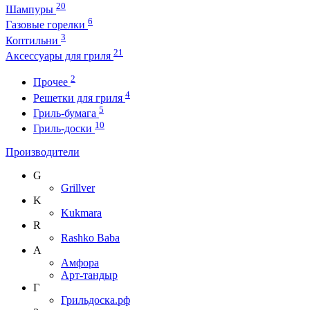
20
Шампуры
6
Газовые горелки
3
Коптильни
21
Аксессуары для гриля
2
Прочее
4
Решетки для гриля
5
Гриль-бумага
10
Гриль-доски
Производители
G
Grillver
K
Kukmara
R
Rashko Baba
А
Амфора
Арт-тандыр
Г
Грильдоска.рф