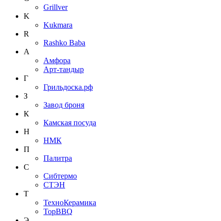
Grillver
K
Kukmara
R
Rashko Baba
А
Амфора
Арт-тандыр
Г
Грильдоска.рф
З
Завод броня
К
Камская посуда
Н
НМК
П
Палитра
С
Сибтермо
СТЭН
Т
ТехноКерамика
ТорBBQ
Э