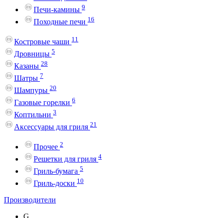
9
Печи-камины
16
Походные печи
11
Костровые чаши
5
Дровницы
28
Казаны
7
Шатры
20
Шампуры
6
Газовые горелки
3
Коптильни
21
Аксессуары для гриля
2
Прочее
4
Решетки для гриля
5
Гриль-бумага
10
Гриль-доски
Производители
G