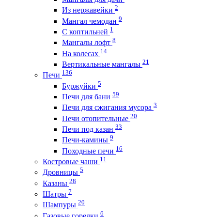
2
Из нержавейки
9
Мангал чемодан
1
С коптильней
8
Мангалы лофт
14
На колесах
21
Вертикальные мангалы
136
Печи
5
Буржуйки
59
Печи для бани
3
Печи для сжигания мусора
20
Печи отопительные
33
Печи под казан
9
Печи-камины
16
Походные печи
11
Костровые чаши
5
Дровницы
28
Казаны
7
Шатры
20
Шампуры
6
Газовые горелки