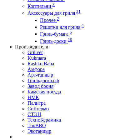
3
Коптильни
21
Аксессуары для гриля
2
Прочее
4
Решетки для гриля
5
Гриль-бумага
10
Гриль-доски
Производители
Grillver
Kukmara
Rashko Baba
Амфора
Арт-тандыр
Грильдоска.рф
Завод броня
Камская посуда
НМК
Палитра
Сибтермо
СТЭН
ТехноКерамика
ТорBBQ
Экотандыр