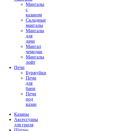
Мангалы
с
казаном
Складные
мангалы
Мангалы
для
дачи
Мангал
чемодан
Мангалы
лофт
Печи
Буржуйки
Печи
для
бани
Печи
под
казан
Казаны
Аксессуары
для гриля
Шатры