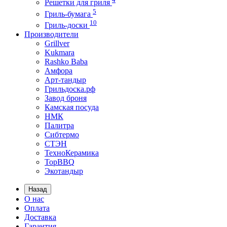
Решетки для гриля
5
Гриль-бумага
10
Гриль-доски
Производители
Grillver
Kukmara
Rashko Baba
Амфора
Арт-тандыр
Грильдоска.рф
Завод броня
Камская посуда
НМК
Палитра
Сибтермо
СТЭН
ТехноКерамика
ТорBBQ
Экотандыр
Назад
О нас
Оплата
Доставка
Гарантия