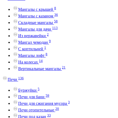
8
Мангалы с крышей
36
Мангалы с казаном
58
Складные мангалы
113
Мангалы для дачи
2
Из нержавейки
9
Мангал чемодан
1
С коптильней
8
Мангалы лофт
14
На колесах
21
Вертикальные мангалы
136
Печи
5
Буржуйки
59
Печи для бани
3
Печи для сжигания мусора
20
Печи отопительные
33
Печи под казан