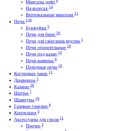
8
Мангалы лофт
14
На колесах
21
Вертикальные мангалы
136
Печи
5
Буржуйки
59
Печи для бани
3
Печи для сжигания мусора
20
Печи отопительные
33
Печи под казан
9
Печи-камины
16
Походные печи
11
Костровые чаши
5
Дровницы
28
Казаны
7
Шатры
20
Шампуры
6
Газовые горелки
3
Коптильни
21
Аксессуары для гриля
2
Прочее
4