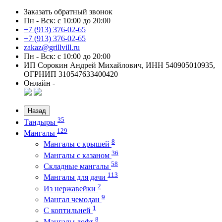
Заказать обратный звонок
Пн - Вск: с 10:00 до 20:00
+7 (913) 376-02-65
+7 (913) 376-02-65
zakaz@grillvill.ru
Пн - Вск: с 10:00 до 20:00
ИП Сорокин Андрей Михайлович, ИНН 540905010935,
ОГРНИП 310547633400420
Онлайн -
Назад
35
Тандыры
129
Мангалы
8
Мангалы с крышей
36
Мангалы с казаном
58
Складные мангалы
113
Мангалы для дачи
2
Из нержавейки
9
Мангал чемодан
1
С коптильней
8
Мангалы лофт