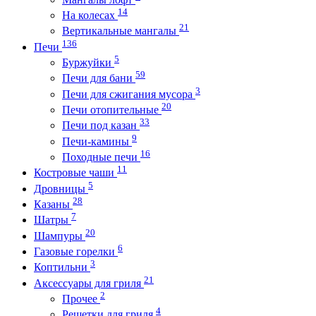
14
На колесах
21
Вертикальные мангалы
136
Печи
5
Буржуйки
59
Печи для бани
3
Печи для сжигания мусора
20
Печи отопительные
33
Печи под казан
9
Печи-камины
16
Походные печи
11
Костровые чаши
5
Дровницы
28
Казаны
7
Шатры
20
Шампуры
6
Газовые горелки
3
Коптильни
21
Аксессуары для гриля
2
Прочее
4
Решетки для гриля