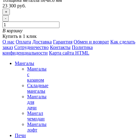
Толщина металла печи:
6 мм
23 300 руб.
+
-
В корзину
Купить в 1 клик
О нас
Оплата
Доставка
Гарантия
Обмен и возврат
Как сделать
заказ
Сотрудничество
Контакты
Политика
конфиденциальности
Карта сайта HTML
Мангалы
Мангалы
с
казаном
Складные
мангалы
Мангалы
для
дачи
Мангал
чемодан
Мангалы
лофт
Печи