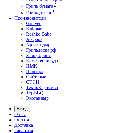
5
Гриль-бумага
10
Гриль-доски
Производители
Grillver
Kukmara
Rashko Baba
Амфора
Арт-тандыр
Грильдоска.рф
Завод броня
Камская посуда
НМК
Палитра
Сибтермо
СТЭН
ТехноКерамика
ТорBBQ
Экотандыр
Назад
О нас
Оплата
Доставка
Гарантия