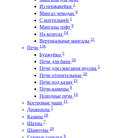
2
Из нержавейки
9
Мангал чемодан
1
С коптильней
8
Мангалы лофт
14
На колесах
21
Вертикальные мангалы
136
Печи
5
Буржуйки
59
Печи для бани
3
Печи для сжигания мусора
20
Печи отопительные
33
Печи под казан
9
Печи-камины
16
Походные печи
11
Костровые чаши
5
Дровницы
28
Казаны
7
Шатры
20
Шампуры
6
Газовые горелки