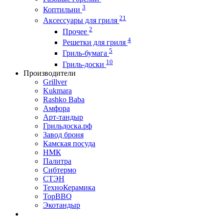
3
Коптильни
21
Аксессуары для гриля
2
Прочее
4
Решетки для гриля
5
Гриль-бумага
10
Гриль-доски
Производители
Grillver
Kukmara
Rashko Baba
Амфора
Арт-тандыр
Грильдоска.рф
Завод броня
Камская посуда
НМК
Палитра
Сибтермо
СТЭН
ТехноКерамика
ТорBBQ
Экотандыр