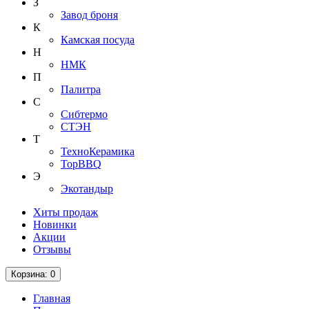
З
Завод броня
К
Камская посуда
Н
НМК
П
Палитра
С
Сибтермо
СТЭН
Т
ТехноКерамика
ТорBBQ
Э
Экотандыр
Хиты продаж
Новинки
Акции
Отзывы
Корзина
: 0
Главная