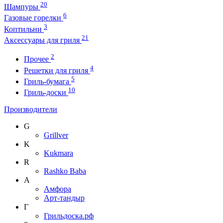
20
Шампуры
6
Газовые горелки
3
Коптильни
21
Аксессуары для гриля
2
Прочее
4
Решетки для гриля
5
Гриль-бумага
10
Гриль-доски
Производители
G
Grillver
K
Kukmara
R
Rashko Baba
А
Амфора
Арт-тандыр
Г
Грильдоска.рф