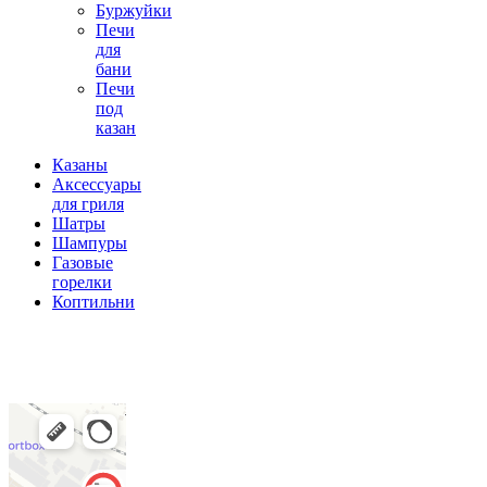
Буржуйки
Печи
для
бани
Печи
под
казан
Казаны
Аксессуары
для гриля
Шатры
Шампуры
Газовые
горелки
Коптильни