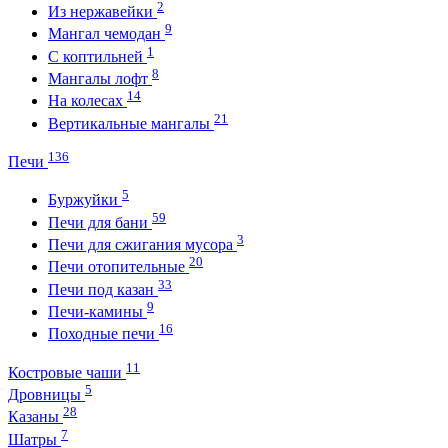
2
Из нержавейки
9
Мангал чемодан
1
С коптильней
8
Мангалы лофт
14
На колесах
21
Вертикальные мангалы
136
Печи
5
Буржуйки
59
Печи для бани
3
Печи для сжигания мусора
20
Печи отопительные
33
Печи под казан
9
Печи-камины
16
Походные печи
11
Костровые чаши
5
Дровницы
28
Казаны
7
Шатры