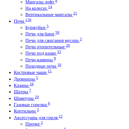
8
Мангалы лофт
14
На колесах
21
Вертикальные мангалы
136
Печи
5
Буржуйки
59
Печи для бани
3
Печи для сжигания мусора
20
Печи отопительные
33
Печи под казан
9
Печи-камины
16
Походные печи
11
Костровые чаши
5
Дровницы
28
Казаны
7
Шатры
20
Шампуры
6
Газовые горелки
3
Коптильни
21
Аксессуары для гриля
2
Прочее
4