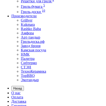
Решетки для гриля
5
Гриль-бумага
10
Гриль-доски
Производители
Grillver
Kukmara
Rashko Baba
Амфора
Арт-тандыр
Грильдоска.рф
Завод броня
Камская посуда
НМК
Палитра
Сибтермо
СТЭН
ТехноКерамика
ТорBBQ
Экотандыр
Назад
О нас
Оплата
Доставка
Гарантия