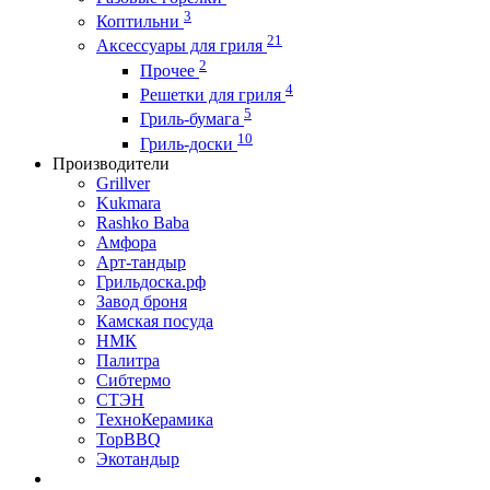
3
Коптильни
21
Аксессуары для гриля
2
Прочее
4
Решетки для гриля
5
Гриль-бумага
10
Гриль-доски
Производители
Grillver
Kukmara
Rashko Baba
Амфора
Арт-тандыр
Грильдоска.рф
Завод броня
Камская посуда
НМК
Палитра
Сибтермо
СТЭН
ТехноКерамика
ТорBBQ
Экотандыр