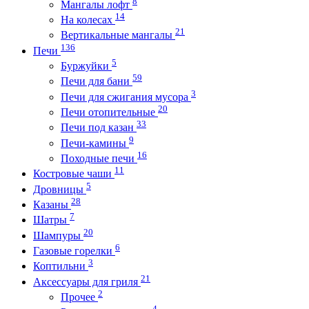
8
Мангалы лофт
14
На колесах
21
Вертикальные мангалы
136
Печи
5
Буржуйки
59
Печи для бани
3
Печи для сжигания мусора
20
Печи отопительные
33
Печи под казан
9
Печи-камины
16
Походные печи
11
Костровые чаши
5
Дровницы
28
Казаны
7
Шатры
20
Шампуры
6
Газовые горелки
3
Коптильни
21
Аксессуары для гриля
2
Прочее
4