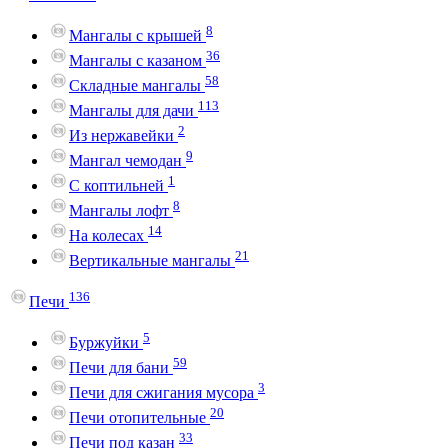
8
Мангалы с крышей
36
Мангалы с казаном
58
Складные мангалы
113
Мангалы для дачи
2
Из нержавейки
9
Мангал чемодан
1
С коптильней
8
Мангалы лофт
14
На колесах
21
Вертикальные мангалы
136
Печи
5
Буржуйки
59
Печи для бани
3
Печи для сжигания мусора
20
Печи отопительные
33
Печи под казан