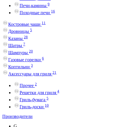
9
Печи-камины
16
Походные печи
11
Костровые чаши
5
Дровницы
28
Казаны
7
Шатры
20
Шампуры
6
Газовые горелки
3
Коптильни
21
Аксессуары для гриля
2
Прочее
4
Решетки для гриля
5
Гриль-бумага
10
Гриль-доски
Производители
G