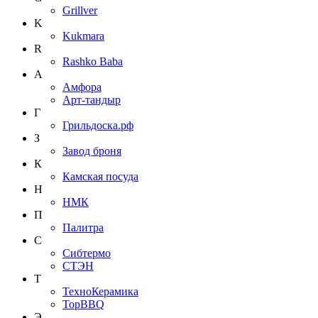
Grillver
K
Kukmara
R
Rashko Baba
А
Амфора
Арт-тандыр
Г
Грильдоска.рф
З
Завод броня
К
Камская посуда
Н
НМК
П
Палитра
С
Сибтермо
СТЭН
Т
ТехноКерамика
ТорBBQ
Э