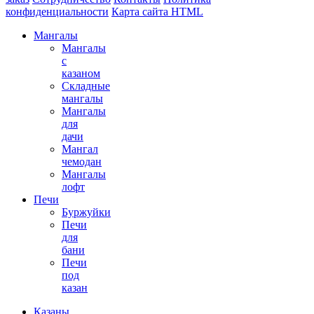
конфиденциальности
Карта сайта HTML
Мангалы
Мангалы
с
казаном
Складные
мангалы
Мангалы
для
дачи
Мангал
чемодан
Мангалы
лофт
Печи
Буржуйки
Печи
для
бани
Печи
под
казан
Казаны