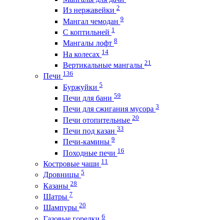
2
Из нержавейки
9
Мангал чемодан
1
С коптильней
8
Мангалы лофт
14
На колесах
21
Вертикальные мангалы
136
Печи
5
Буржуйки
59
Печи для бани
3
Печи для сжигания мусора
20
Печи отопительные
33
Печи под казан
9
Печи-камины
16
Походные печи
11
Костровые чаши
5
Дровницы
28
Казаны
7
Шатры
20
Шампуры
6
Газовые горелки