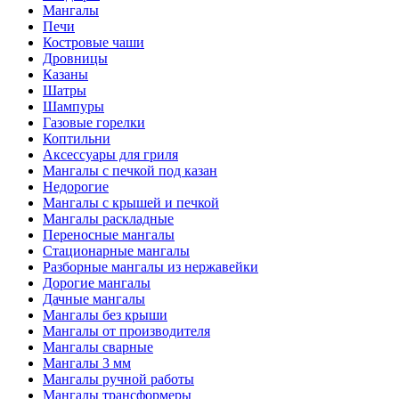
Мангалы
Печи
Костровые чаши
Дровницы
Казаны
Шатры
Шампуры
Газовые горелки
Коптильни
Аксессуары для гриля
Мангалы с печкой под казан
Недорогие
Мангалы с крышей и печкой
Мангалы раскладные
Переносные мангалы
Стационарные мангалы
Разборные мангалы из нержавейки
Дорогие мангалы
Дачные мангалы
Мангалы без крыши
Мангалы от производителя
Мангалы сварные
Мангалы 3 мм
Мангалы ручной работы
Мангалы трансформеры