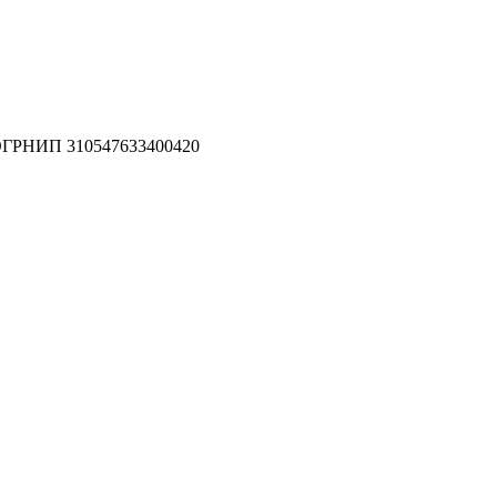
ОГРНИП 310547633400420