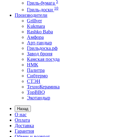
5
Гриль-бумага
10
Гриль-доски
Производители
Grillver
Kukmara
Rashko Baba
Амфора
Арт-тандыр
Грильдоска.рф
Завод броня
Камская посуда
НМК
Палитра
Сибтермо
СТЭН
ТехноКерамика
ТорBBQ
Экотандыр
Назад
О нас
Оплата
Доставка
Гарантия
Обмен и возврат