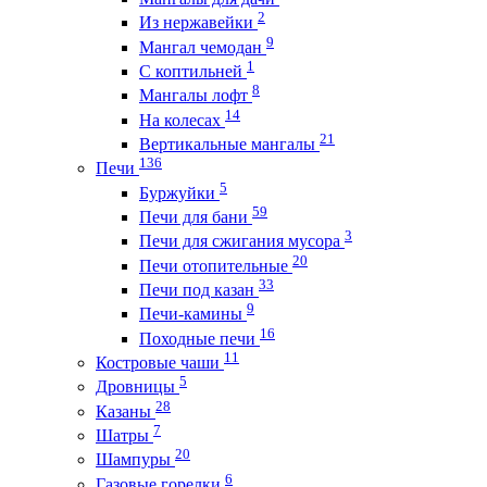
2
Из нержавейки
9
Мангал чемодан
1
С коптильней
8
Мангалы лофт
14
На колесах
21
Вертикальные мангалы
136
Печи
5
Буржуйки
59
Печи для бани
3
Печи для сжигания мусора
20
Печи отопительные
33
Печи под казан
9
Печи-камины
16
Походные печи
11
Костровые чаши
5
Дровницы
28
Казаны
7
Шатры
20
Шампуры
6
Газовые горелки