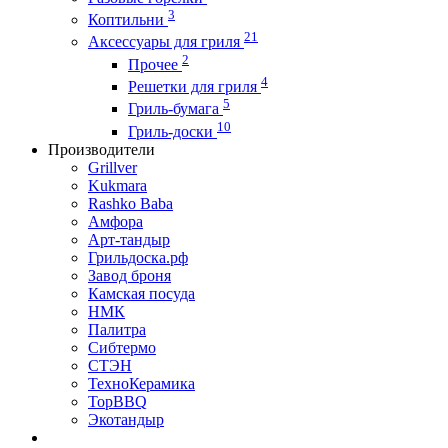
3
Коптильни
21
Аксессуары для гриля
2
Прочее
4
Решетки для гриля
5
Гриль-бумага
10
Гриль-доски
Производители
Grillver
Kukmara
Rashko Baba
Амфора
Арт-тандыр
Грильдоска.рф
Завод броня
Камская посуда
НМК
Палитра
Сибтермо
СТЭН
ТехноКерамика
ТорBBQ
Экотандыр