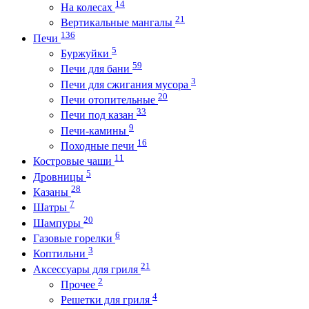
14
На колесах
21
Вертикальные мангалы
136
Печи
5
Буржуйки
59
Печи для бани
3
Печи для сжигания мусора
20
Печи отопительные
33
Печи под казан
9
Печи-камины
16
Походные печи
11
Костровые чаши
5
Дровницы
28
Казаны
7
Шатры
20
Шампуры
6
Газовые горелки
3
Коптильни
21
Аксессуары для гриля
2
Прочее
4
Решетки для гриля